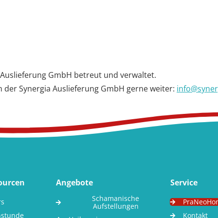
uslieferung GmbH betreut und verwaltet.
am der Synergia Auslieferung GmbH gerne weiter:
info@syner
sourcen
Angebote
Service
Schamanische
rs
PraNeoHo
Aufstellungen
hstunde
Kontakt