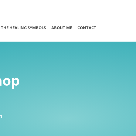
THE HEALING SYMBOLS
ABOUT ME
CONTACT
hop
m