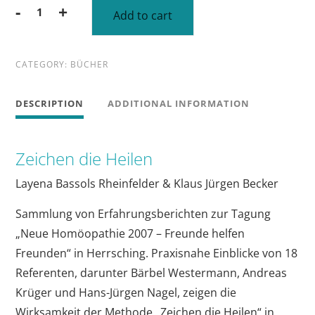
Alternative:
-
+
Add to cart
Zeichen
die
Heilen
CATEGORY:
BÜCHER
quantity
DESCRIPTION
ADDITIONAL INFORMATION
Zeichen die Heilen
Layena Bassols Rheinfelder & Klaus Jürgen Becker
Sammlung von Erfahrungsberichten zur Tagung
„Neue Homöopathie 2007 – Freunde helfen
Freunden“ in Herrsching. Praxisnahe Einblicke von 18
Referenten, darunter Bärbel Westermann, Andreas
Krüger und Hans-Jürgen Nagel, zeigen die
Wirksamkeit der Methode „Zeichen die Heilen“ in