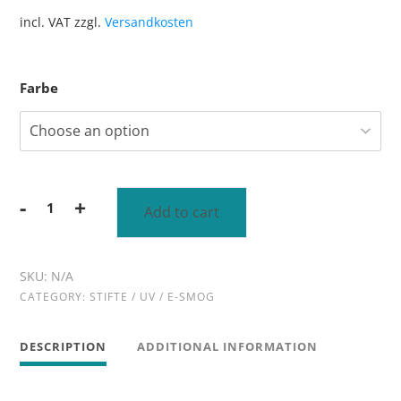
incl. VAT
zzgl.
Versandkosten
Farbe
-
+
Add to cart
Anti-
E-
Alternative:
Smog
quantity
SKU:
N/A
CATEGORY:
STIFTE / UV / E-SMOG
DESCRIPTION
ADDITIONAL INFORMATION